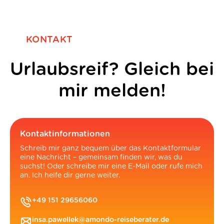
KONTAKT
Urlaubsreif? Gleich bei
mir melden!
Kontaktinformationen
Schreib mir ganz bequem über das Kontaktformular
eine Nachricht – gemeinsam finden wir, was du
suchst! Oder schreibe mir eine E-Mail oder rufe mich
an. Ich helfe dir gerne weiter.
+49 151 29656060
insa.pawellek@amondo-reiseberater.de