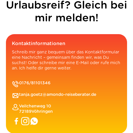
Urlaubsreif? Gleich bei
mir melden!
Kontaktinformationen
Schreib mir ganz bequem über das Kontaktformular
eine Nachricht – gemeinsam finden wir, was Du
suchst! Oder schreibe mir eine E-Mail oder rufe mich
an. Ich helfe dir gerne weiter.
0176/81101346
tanja.goetz@amondo-reiseberater.de
Veilchenweg 10
72189
Vöhringen