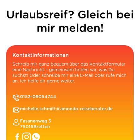
Urlaubsreif? Gleich bei
mir melden!
Kontaktinformationen
Schreib mir ganz bequem über das Kontaktformular
eine Nachricht – gemeinsam finden wir, was Du
suchst! Oder schreibe mir eine E-Mail oder rufe mich
an. Ich helfe dir gerne weiter.
0152-09054744
michelle.schmitt@amondo-reiseberater.de
Fasanenweg 3
75015
Bretten