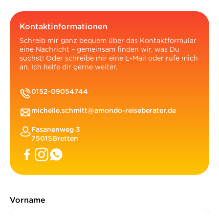
Kontaktinformationen
Schreib mir ganz bequem über das Kontaktformular
eine Nachricht – gemeinsam finden wir, was Du
suchst! Oder schreibe mir eine E-Mail oder rufe mich
an. Ich helfe dir gerne weiter.
0152-09054744
michelle.schmitt@amondo-reiseberater.de
Fasanenweg 3
75015
Bretten
Vorname