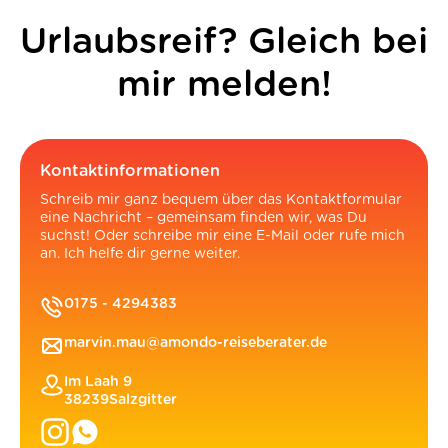
Urlaubsreif? Gleich bei
mir melden!
Kontaktinformationen
Schreib mir ganz bequem über das Kontaktformular
eine Nachricht – gemeinsam finden wir, was Du
suchst! Oder schreibe mir eine E-Mail oder rufe mich
an. Ich helfe dir gerne weiter.
0175 - 4294383
marvin.mau@amondo-reiseberater.de
Im Laah 9
38239
Salzgitter