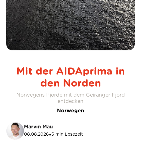
Mit der AIDAprima in
den Norden
Norwegens Fjorde mit dem Geiranger Fjord
entdecken
Norwegen
Marvin Mau
08.08.2026
5
min Lesezeit
•