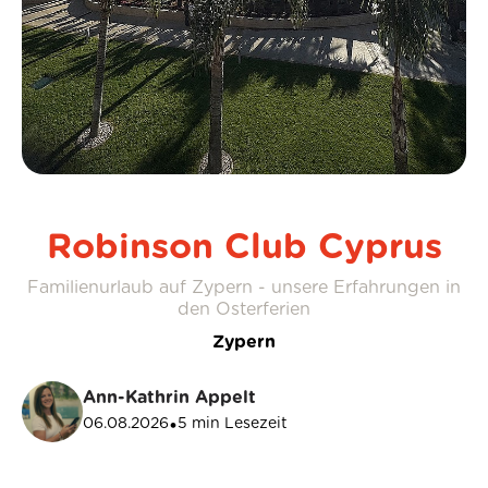
Robinson Club Cyprus
Familienurlaub auf Zypern - unsere Erfahrungen in
den Osterferien
Zypern
Ann-Kathrin Appelt
06.08.2026
5
min Lesezeit
•