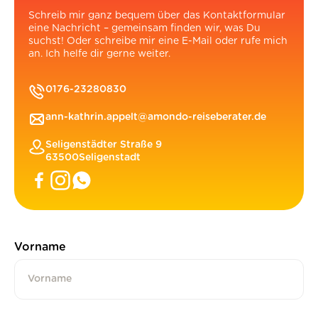
Schreib mir ganz bequem über das Kontaktformular
eine Nachricht – gemeinsam finden wir, was Du
suchst! Oder schreibe mir eine E-Mail oder rufe mich
an. Ich helfe dir gerne weiter.
0176-23280830
ann-kathrin.appelt@amondo-reiseberater.de
Seligenstädter Straße 9
63500
Seligenstadt
Vorname