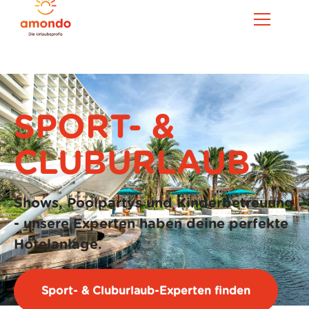
SPORT- &
CLUBURLAUB
Shows, Poolpartys und Kinderbetreuung
- unsere Experten haben deine perfekte
Hotelanlage.
Sport- & Cluburlaub
-Experten finden