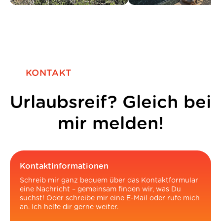
KONTAKT
Urlaubsreif? Gleich bei
mir melden!
Kontaktinformationen
Schreib mir ganz bequem über das Kontaktformular
eine Nachricht – gemeinsam finden wir, was Du
suchst! Oder schreibe mir eine E-Mail oder rufe mich
an. Ich helfe dir gerne weiter.