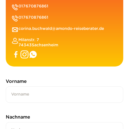
017670876861
017670876861
corina.buchwald@amondo-reiseberater.de
Milanstr. 7
74343
Sachsenheim
Vorname
Nachname