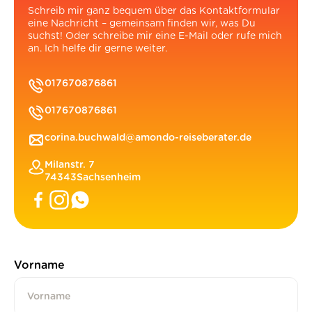
Schreib mir ganz bequem über das Kontaktformular
eine Nachricht – gemeinsam finden wir, was Du
suchst! Oder schreibe mir eine E-Mail oder rufe mich
an. Ich helfe dir gerne weiter.
017670876861
017670876861
corina.buchwald@amondo-reiseberater.de
Milanstr. 7
74343
Sachsenheim
Vorname