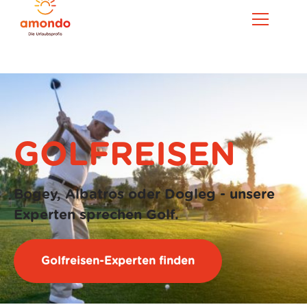
GOLFREISEN
Bogey, Albatros oder Dogleg - unsere
Experten sprechen Golf.
Golfreisen
-Experten finden