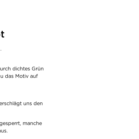
t
.
durch dichtes Grün
du das Motiv auf
verschlägt uns den
s gesperrt, manche
mus.