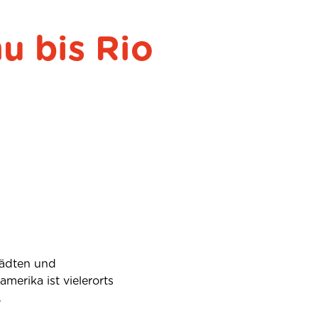
u bis Rio
tädten und
merika ist vielerorts
.