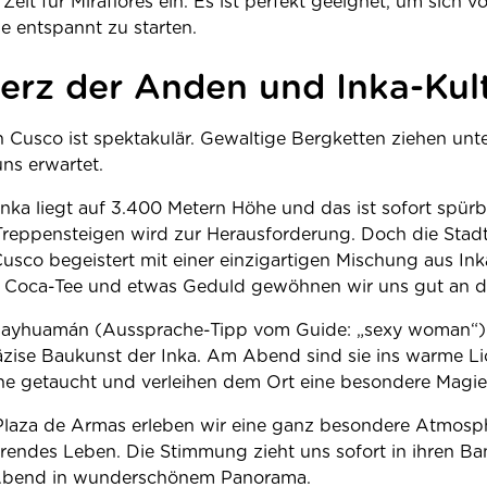
Zeit für Miraflores ein. Es ist perfekt geeignet, um sich 
e entspannt zu starten.
erz der Anden und Inka-Kul
 Cusco ist spektakulär. Gewaltige Bergketten ziehen unt
ns erwartet.
nka liegt auf 3.400 Metern Höhe und das ist sofort spürba
 Treppensteigen wird zur Herausforderung. Doch die Stadt
usco begeistert mit einer einzigartigen Mischung aus Ink
t Coca-Tee und etwas Geduld gewöhnen wir uns gut an d
sayhuamán (Aussprache-Tipp vom Guide: „sexy woman“)
räzise Baukunst der Inka. Am Abend sind sie ins warme Li
e getaucht und verleihen dem Ort eine besondere Magie
aza de Armas erleben wir eine ganz besondere Atmosphä
erendes Leben. Die Stimmung zieht uns sofort in ihren B
 Abend in wunderschönem Panorama.