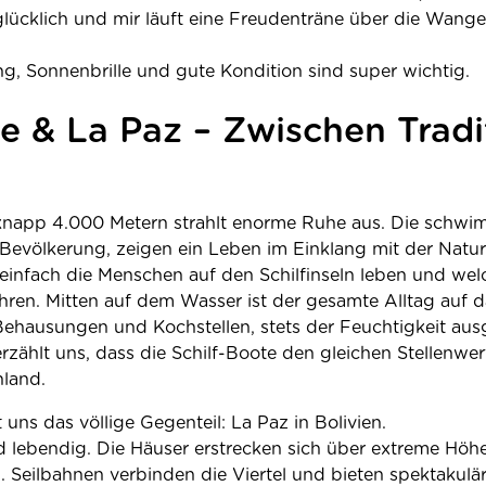
glücklich und mir läuft eine Freudenträne über die Wange
, Sonnenbrille und gute Kondition sind super wichtig.
ee & La Paz – Zwischen Trad
 knapp 4.000 Metern strahlt enorme Ruhe aus. Die schwi
Bevölkerung, zeigen ein Leben im Einklang mit der Natur.
einfach die Menschen auf den Schilfinseln leben und welc
ähren. Mitten auf dem Wasser ist der gesamte Alltag auf 
 Behausungen und Kochstellen, stets der Feuchtigkeit aus
zählt uns, dass die Schilf-Boote den gleichen Stellenwer
land.
 uns das völlige Gegenteil: La Paz in Bolivien.
und lebendig. Die Häuser erstrecken sich über extreme Hö
. Seilbahnen verbinden die Viertel und bieten spektakulä