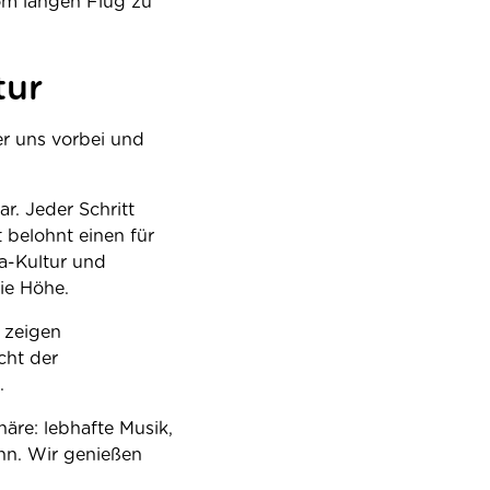
vom langen Flug zu
tur
er uns vorbei und
r. Jeder Schritt
 belohnt einen für
a-Kultur und
ie Höhe.
 zeigen
cht der
.
re: lebhafte Musik,
ann. Wir genießen