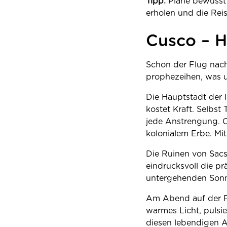
Tipp:
Plane bewusst 
erholen und die Reis
Cusco – H
Schon der Flug nach
prophezeihen, was u
Die Hauptstadt der I
kostet Kraft. Selbst
jede Anstrengung. C
kolonialem Erbe. Mi
Die Ruinen von Sac
eindrucksvoll die p
untergehenden Sonn
Am Abend auf der Pl
warmes Licht, pulsi
diesen lebendigen