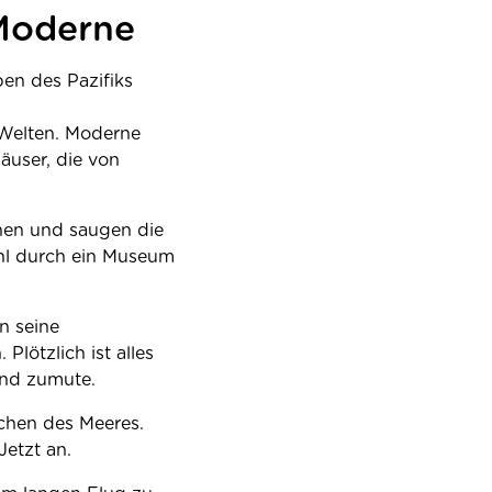
 Moderne
en des Pazifiks
 Welten. Moderne
äuser, die von
ehen und saugen die
hl durch ein Museum
n seine
lötzlich ist alles
end zumute.
schen des Meeres.
etzt an.