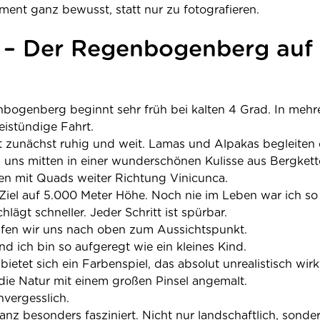
ent ganz bewusst, statt nur zu fotografieren.
 – Der Regenbogenberg auf
genberg beginnt sehr früh bei kalten 4 Grad. In mehre
eistündige Fahrt.
t zunächst ruhig und weit. Lamas und Alpakas begleiten
n uns mitten in einer wunderschönen Kulisse aus Bergket
ren mit Quads weiter Richtung Vinicunca.
Ziel auf 5.000 Meter Höhe. Noch nie im Leben war ich so 
hlägt schneller. Jeder Schritt ist spürbar.
en wir uns nach oben zum Aussichtspunkt.
d ich bin so aufgeregt wie ein kleines Kind.
et sich ein Farbenspiel, das absolut unrealistisch wirkt
 die Natur mit einem großen Pinsel angemalt.
nvergesslich.
anz besonders fasziniert. Nicht nur landschaftlich, sonde