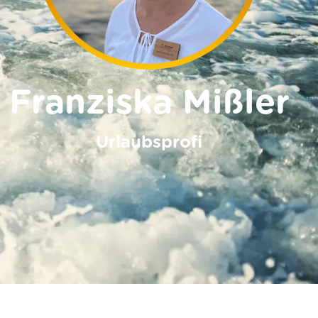
Franziska Mißler
Urlaubsprofi