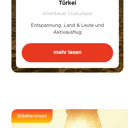
Türkei
Abenteuer Cluburlaub
Entspannung, Land & Leute und
Aktivausflug
mehr lesen
Städtereisen