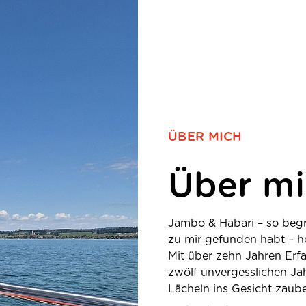
ÜBER MICH
Über m
Jambo & Habari – so begr
zu mir gefunden habt – he
Mit über zehn Jahren Erf
zwölf unvergesslichen Jah
Lächeln ins Gesicht zaube