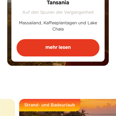
Tansania
Auf den Spuren der Vergangenheit
Massailand, Kaffeeplantagen und Lake
Chala
mehr lesen
Strand- und Badeurlaub