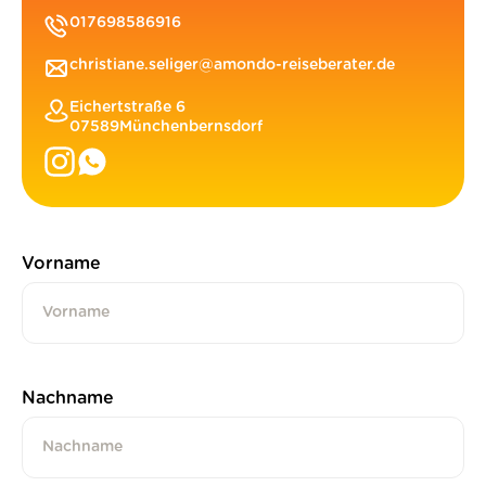
017698586916
christiane.seliger@amondo-reiseberater.de
Eichertstraße 6
07589
Münchenbernsdorf
Vorname
Nachname